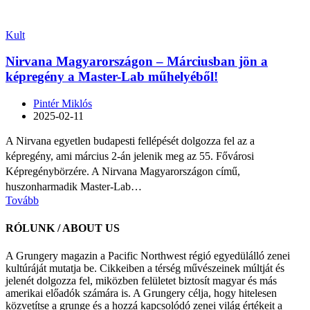
Kult
Nirvana Magyarországon – Márciusban jön a
képregény a Master-Lab műhelyéből!
Pintér Miklós
2025-02-11
A Nirvana egyetlen budapesti fellépését dolgozza fel az a
képregény, ami március 2-án jelenik meg az 55. Fővárosi
Képregénybörzére. A Nirvana Magyarországon című,
huszonharmadik Master-Lab…
Tovább
RÓLUNK / ABOUT US
A Grungery magazin a Pacific Northwest régió egyedülálló zenei
kultúráját mutatja be. Cikkeiben a térség művészeinek múltját és
jelenét dolgozza fel, miközben felületet biztosít magyar és más
amerikai előadók számára is. A Grungery célja, hogy hitelesen
közvetítse a grunge és a hozzá kapcsolódó zenei világ értékeit a