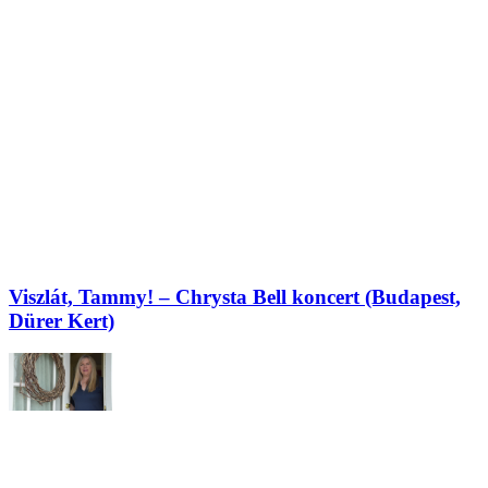
Viszlát, Tammy! – Chrysta Bell koncert (Budapest,
Dürer Kert)