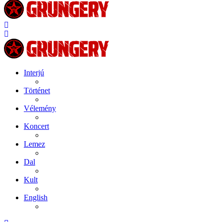
Interjú
Történet
Vélemény
Koncert
Lemez
Dal
Kult
English