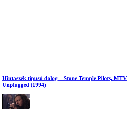
Hintaszék típusú dolog – Stone Temple Pilots, MTV
Unplugged (1994)