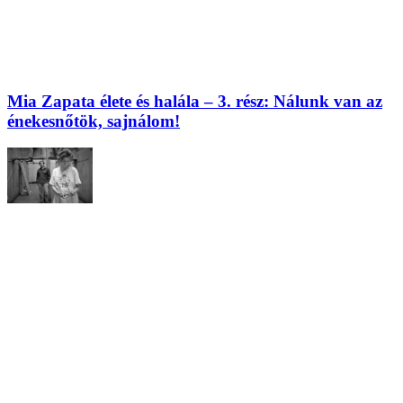
Mia Zapata élete és halála – 3. rész: Nálunk van az
énekesnőtök, sajnálom!