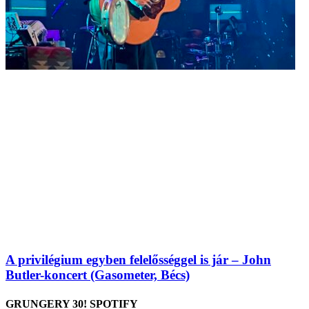
A privilégium egyben felelősséggel is jár – John
Butler-koncert (Gasometer, Bécs)
GRUNGERY 30! SPOTIFY