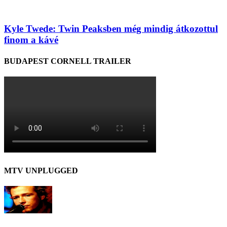
Kyle Twede: Twin Peaksben még mindig átkozottul
finom a kávé
BUDAPEST CORNELL TRAILER
MTV UNPLUGGED