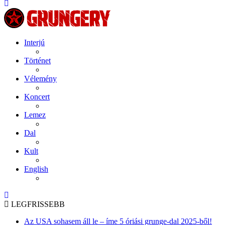
Interjú
Történet
Vélemény
Koncert
Lemez
Dal
Kult
English
LEGFRISSEBB
Az USA sohasem áll le – íme 5 óriási grunge-dal 2025-ből!