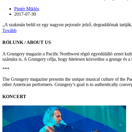
Pintér Miklós
2017-07-30
„A szakmán belül ez egy nagyon pejoratív jelző, degradálónak tartják
Tovább
RÓLUNK / ABOUT US
A Grungery magazin a Pacific Northwest régió egyedülálló zenei kultúr
számára is. A Grungery célja, hogy hitelesen közvetítse a grunge és a
***
The Grungery magazine presents the unique musical culture of the Pacif
other American performers. Grungery’s goal is to authentically conve
KONCERT