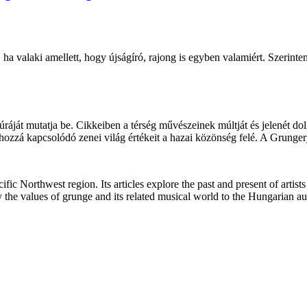
, ha valaki amellett, hogy újságíró, rajong is egyben valamiért. Szeri
áját mutatja be. Cikkeiben a térség művészeinek múltját és jelenét dol
 hozzá kapcsolódó zenei világ értékeit a hazai közönség felé. A Grunger
ic Northwest region. Its articles explore the past and present of artist
y the values of grunge and its related musical world to the Hungarian 