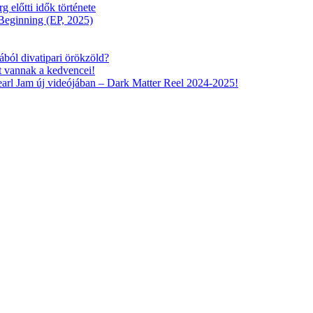
előtti idők története
eginning (EP, 2025)
ából divatipari örökzöld?
tt vannak a kedvencei!
arl Jam új videójában – Dark Matter Reel 2024-2025!