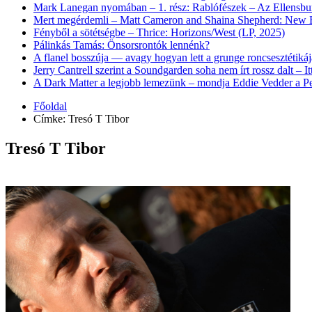
Mark Lanegan nyomában – 1. rész: Rablófészek – Az Ellensburg 
Mert megérdemli – Matt Cameron and Shaina Shepherd: New B
Fényből a sötétségbe – Thrice: Horizons/West (LP, 2025)
Pálinkás Tamás: Önsorsrontók lennénk?
A flanel bosszúja — avagy hogyan lett a grunge roncsesztétikáj
Jerry Cantrell szerint a Soundgarden soha nem írt rossz dalt – I
A Dark Matter a legjobb lemezünk – mondja Eddie Vedder a Pe
Főoldal
Címke:
Tresó T Tibor
Tresó T Tibor