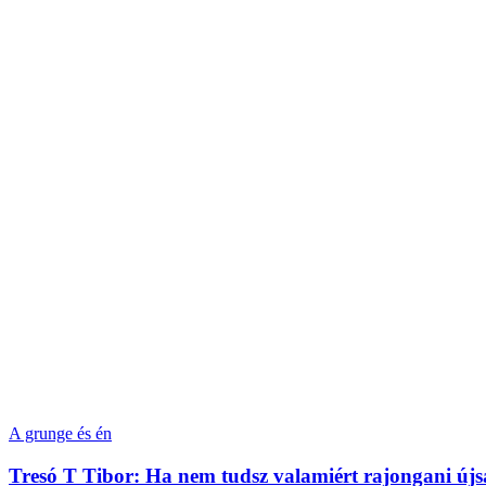
A grunge és én
Tresó T Tibor: Ha nem tudsz valamiért rajongani újsá