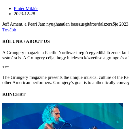
Pintér Miklós
2023-12-28
Jeff Ament, a Pearl Jam nyughatatlan basszusgitáros/dalszerzője 2023
Tovább
RÓLUNK / ABOUT US
A Grungery magazin a Pacific Northwest régió egyedülálló zenei kultúr
számára is. A Grungery célja, hogy hitelesen közvetítse a grunge és a
***
The Grungery magazine presents the unique musical culture of the Pacif
other American performers. Grungery’s goal is to authentically conve
KONCERT