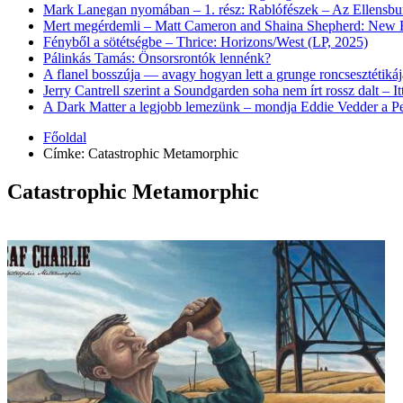
Mark Lanegan nyomában – 1. rész: Rablófészek – Az Ellensburg 
Mert megérdemli – Matt Cameron and Shaina Shepherd: New B
Fényből a sötétségbe – Thrice: Horizons/West (LP, 2025)
Pálinkás Tamás: Önsorsrontók lennénk?
A flanel bosszúja — avagy hogyan lett a grunge roncsesztétikáj
Jerry Cantrell szerint a Soundgarden soha nem írt rossz dalt – I
A Dark Matter a legjobb lemezünk – mondja Eddie Vedder a Pe
Főoldal
Címke:
Catastrophic Metamorphic
Catastrophic Metamorphic