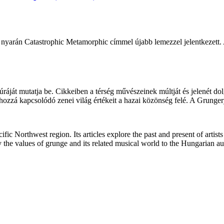
 nyarán Catastrophic Metamorphic címmel újabb lemezzel jelentkezett. A
áját mutatja be. Cikkeiben a térség művészeinek múltját és jelenét dol
 hozzá kapcsolódó zenei világ értékeit a hazai közönség felé. A Grunger
ic Northwest region. Its articles explore the past and present of artist
y the values of grunge and its related musical world to the Hungarian 