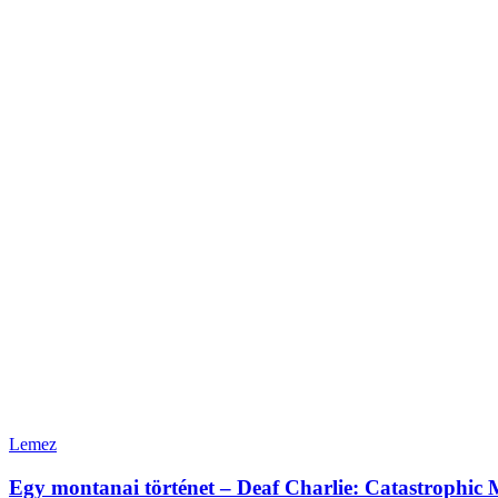
Lemez
Egy montanai történet – Deaf Charlie: Catastrophic