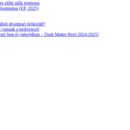
előtti idők története
eginning (EP, 2025)
ából divatipari örökzöld?
tt vannak a kedvencei!
arl Jam új videójában – Dark Matter Reel 2024-2025!