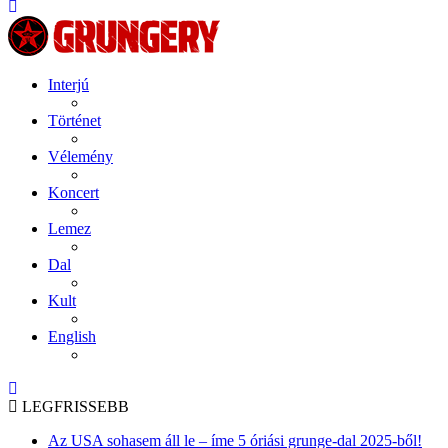
Interjú
Történet
Vélemény
Koncert
Lemez
Dal
Kult
English
LEGFRISSEBB
Az USA sohasem áll le – íme 5 óriási grunge-dal 2025-ből!