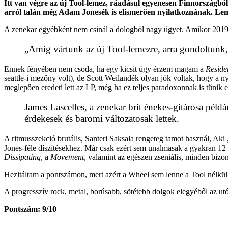
Itt van végre az új Tool-lemez, ráadásul egyenesen Finnországból
arról talán még Adam Jonesék is elismerően nyilatkoznának. Le
A zenekar egyébként nem csinál a dologból nagy ügyet. Amikor 2019-b
„Amíg vártunk az új Tool-lemezre, arra gondoltunk, e
Ennek fényében nem csoda, ha egy kicsit úgy érzem magam a
Resid
seattle-i mezőny volt), de Scott Weilandék olyan jók voltak, hogy a 
meglepően eredeti lett az LP, még ha ez teljes paradoxonnak is tűnik e
James Lascelles, a zenekar brit énekes-gitárosa pél
érdekesek és baromi változatosak lettek.
A ritmusszekció brutális, Santeri Saksala rengeteg tamot használ, A
Jones-féle díszítésekhez. Már csak ezért sem unalmasak a gyakran 12
Dissipating
, a
Movement
, valamint az egészen zseniális, minden bizon
Hezitáltam a pontszámon, mert azért a Wheel sem lenne a Tool nélkül ol
A progresszív rock, metal, borúsabb, sötétebb dolgok elegyéből az u
Pontszám: 9/10
__