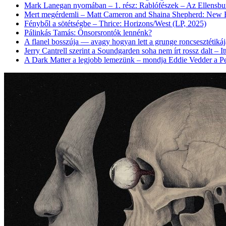
Mark Lanegan nyomában – 1. rész: Rablófészek – Az Ellensburg 
Mert megérdemli – Matt Cameron and Shaina Shepherd: New B
Fényből a sötétségbe – Thrice: Horizons/West (LP, 2025)
Pálinkás Tamás: Önsorsrontók lennénk?
A flanel bosszúja — avagy hogyan lett a grunge roncsesztétikáj
Jerry Cantrell szerint a Soundgarden soha nem írt rossz dalt – I
A Dark Matter a legjobb lemezünk – mondja Eddie Vedder a Pe