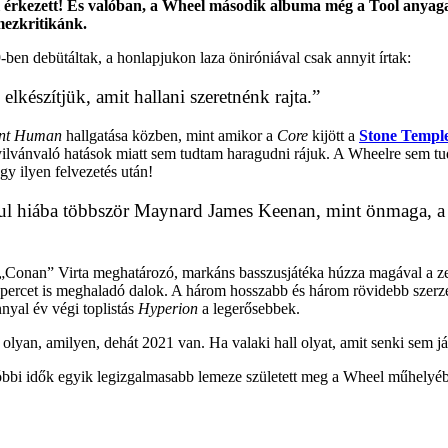
 érkezett! És valóban, a Wheel második albuma még a Tool anyagain
mezkritikánk.
en debütáltak, a honlapjukon laza öniróniával csak annyit írtak:
lkészítjük, amit hallani szeretnénk rajta.”
ent Human
hallgatása közben, mint amikor a
Core
kijött a
Stone Temple
nyilvánvaló hatások miatt sem tudtam haragudni rájuk. A Wheelre sem tu
gy ilyen felvezetés után!
dául hiába többször Maynard James Keenan, mint önmaga, a d
ki „Conan” Virta meghatározó, markáns basszusjátéka húzza magával a z
 percet is meghaladó dalok. A három hosszabb és három rövidebb szerze
nyal év végi toplistás
Hyperion
a legerősebbek.
yan, amilyen, dehát 2021 van. Ha valaki hall olyat, amit senki sem játs
tóbbi idők egyik legizgalmasabb lemeze született meg a Wheel műhelyé