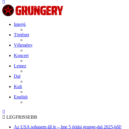
Interjú
Történet
Vélemény
Koncert
Lemez
Dal
Kult
English
LEGFRISSEBB
Az USA sohasem áll le – íme 5 óriási grunge-dal 2025-ből!