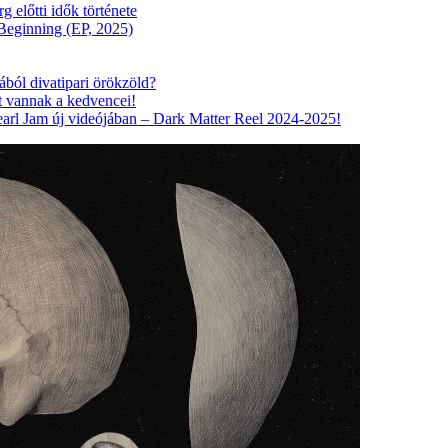
előtti idők története
eginning (EP, 2025)
ából divatipari örökzöld?
tt vannak a kedvencei!
arl Jam új videójában – Dark Matter Reel 2024-2025!