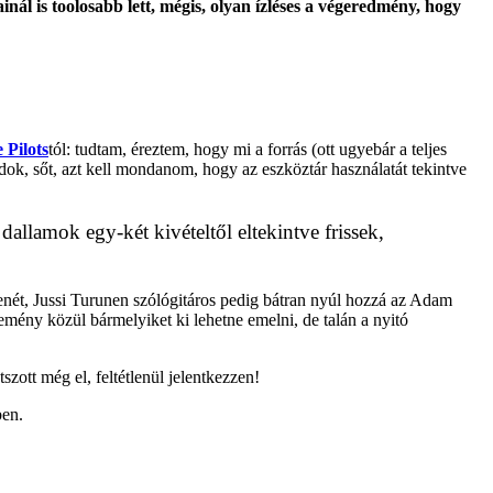
ál is toolosabb lett, mégis, olyan ízléses a végeredmény, hogy
 Pilots
tól: tudtam, éreztem, hogy mi a forrás (ott ugyebár a teljes
dok, sőt, azt kell mondanom, hogy az eszköztár használatát tekintve
allamok egy-két kivételtől eltekintve frissek,
enét, Jussi Turunen szólógitáros pedig bátran nyúl hozzá az Adam
mény közül bármelyiket ki lehetne emelni, de talán a nyitó
zott még el, feltétlenül jelentkezzen!
ben.